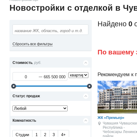
Новостройки с отделкой в Чу
Найдено
0
о
Сбросить все фильтры
По вашему 
Стоимость
, руб.
Рекомендуем к 
Статус продаж
ЖК «Премьер»
Комнатность
Чувашия Чувашска
Республика -
Чебоксары
Ленинс
Студии
1
2
3
4+
район