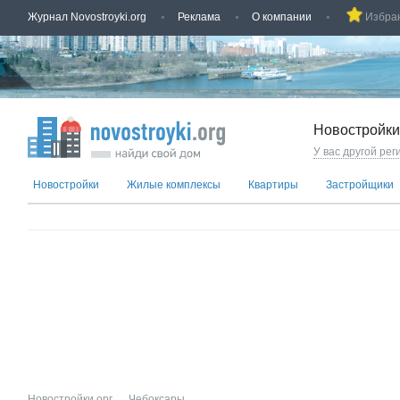
Журнал Novostroyki.org
Реклама
О компании
Избра
Новостройки
У вас другой рег
Новостройки
Жилые комплексы
Квартиры
Застройщики
Новостройки.орг
→
Чебоксары