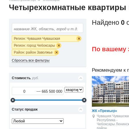
Четырехкомнатные квартиры 
Найдено
0
о
Регион: Чувашия Чувашская
Республика -
Регион: город Чебоксары
По вашему 
Район: район Заволжье
Сбросить все фильтры
Рекомендуем к 
Стоимость
, руб.
Статус продаж
ЖК «Премьер»
Чувашия Чувашска
Республика -
Чебоксары
Ленинс
район