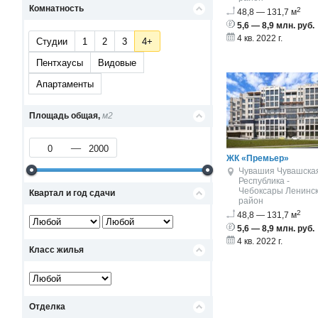
Комнатность
2
48,8 — 131,7 м
5,6 — 8,9 млн. руб.
4 кв. 2022 г.
Студии
1
2
3
4+
Пентхаусы
Видовые
Апартаменты
Площадь общая,
м2
ЖК «Премьер»
Чувашия Чувашска
Республика -
Чебоксары
Ленинс
Квартал и год сдачи
район
2
48,8 — 131,7 м
5,6 — 8,9 млн. руб.
4 кв. 2022 г.
Класс жилья
Отделка