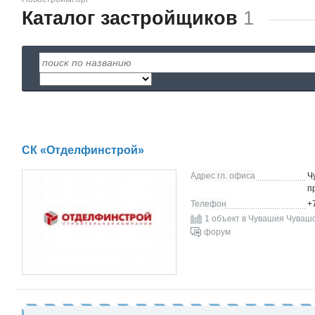
Каталог застройщиков
1
СК «Отделфинстрой»
Адрес гл. офиса
Ч
п
Телефон
+
1 объект в Чувашия Чуваш
форум